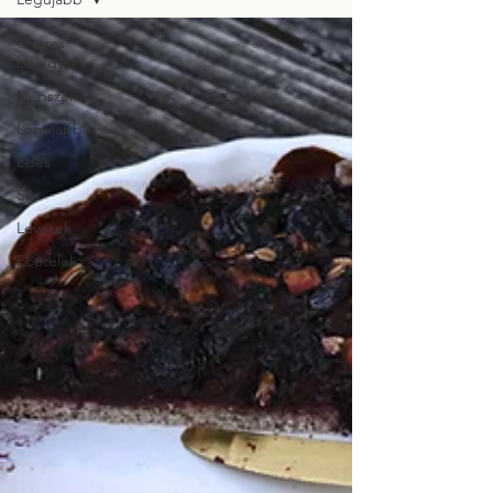
Összes
bejegyzés
Népszerű
Legújabb
Édes
Sós
Levesek
Főételek