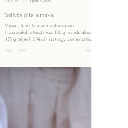
2023. jan. 12.
1 perc olvasás
Szilvás pite almával
Vegán, Téné, Gluténmentes opció
Hozzávalók a tésztához: 100 g mandulaliszt
150 g teljes kiőrlésű liszt (vagy barna rizsliszt,
vagy más...