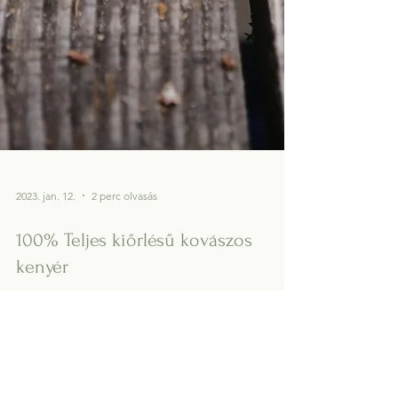
2023. jan. 12.
2 perc olvasás
100% Teljes kiőrlésű kovászos
kenyér
Vegan, Téné Hozzávalók: 120 g kovász 450 g
teljes kiőrlésű liszt 310 ml víz 10 g só Így